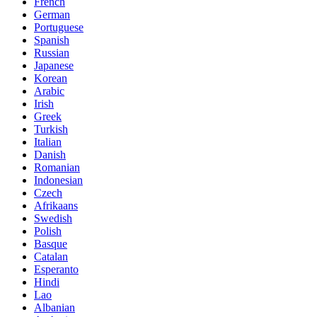
French
German
Portuguese
Spanish
Russian
Japanese
Korean
Arabic
Irish
Greek
Turkish
Italian
Danish
Romanian
Indonesian
Czech
Afrikaans
Swedish
Polish
Basque
Catalan
Esperanto
Hindi
Lao
Albanian