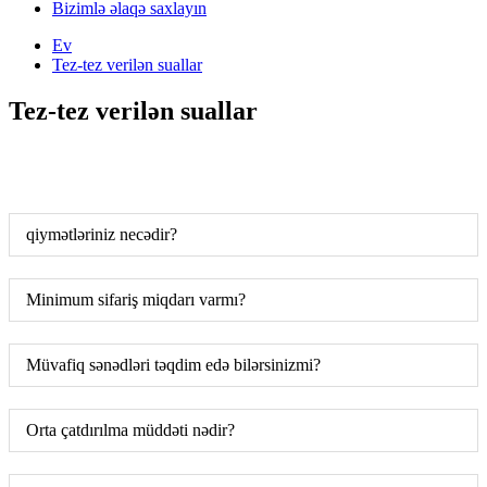
Bizimlə əlaqə saxlayın
Ev
Tez-tez verilən suallar
Tez-tez verilən suallar
qiymətləriniz necədir?
Minimum sifariş miqdarı varmı?
Müvafiq sənədləri təqdim edə bilərsinizmi?
Orta çatdırılma müddəti nədir?