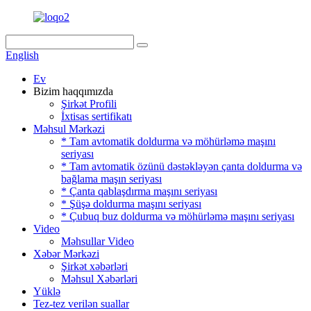
English
Ev
Bizim haqqımızda
Şirkət Profili
İxtisas sertifikatı
Məhsul Mərkəzi
* Tam avtomatik doldurma və möhürləmə maşını
seriyası
* Tam avtomatik özünü dəstəkləyən çanta doldurma və
bağlama maşın seriyası
* Çanta qablaşdırma maşını seriyası
* Şüşə doldurma maşını seriyası
* Çubuq buz doldurma və möhürləmə maşını seriyası
Video
Məhsullar Video
Xəbər Mərkəzi
Şirkət xəbərləri
Məhsul Xəbərləri
Yüklə
Tez-tez verilən suallar