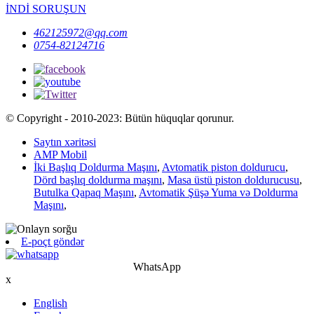
İNDİ SORUŞUN
462125972@qq.com
0754-82124716
© Copyright - 2010-2023: Bütün hüquqlar qorunur.
Saytın xəritəsi
AMP Mobil
İki Başlıq Doldurma Maşını
,
Avtomatik piston doldurucu
,
Dörd başlıq doldurma maşını
,
Masa üstü piston doldurucusu
,
Butulka Qapaq Maşını
,
Avtomatik Şüşə Yuma və Doldurma
Maşını
,
E-poçt göndər
WhatsApp
x
English