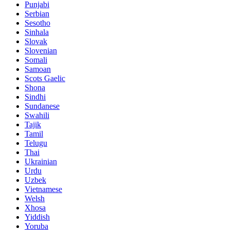
Punjabi
Serbian
Sesotho
Sinhala
Slovak
Slovenian
Somali
Samoan
Scots Gaelic
Shona
Sindhi
Sundanese
Swahili
Tajik
Tamil
Telugu
Thai
Ukrainian
Urdu
Uzbek
Vietnamese
Welsh
Xhosa
Yiddish
Yoruba