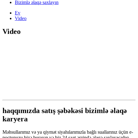
Bizimlə əlaqə saxlayın
Ev
Video
Video
haqqımızda satış şəbəkəsi bizimlə əlaqə
karyera
Məhsullarımız və ya qiymət siyahılarımızla bağlı suallarınız üçün e-
poçtunuzu bizə buraxın və biz 24 saat ərzində əlaqə saxlayacağıq.