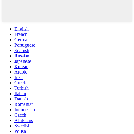
English
French
German
Portuguese
Spanish
Russian
Japanese
Korean
Arabic
Irish
Greek
Turkish
Italian
Danish
Romanian
Indonesian
Czech
Afrikaans
Swedish
Polish