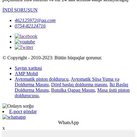
İNDİ SORUŞUN
462125972@qq.com
0754-82124716
© Copyright - 2010-2023: Bütün hüquqlar qorunur.
Saytın xəritəsi
AMP Mobil
Avtomatik piston doldurucu
,
Avtomatik Şüşə Yuma və
Doldurma Maşını
,
Dörd başlıq doldurma maşını
,
İki Başlıq
Doldurma Maşını
,
Butulka Qapaq Maşını
,
Masa üstü piston
doldurucusu
,
E-poçt göndər
WhatsApp
x