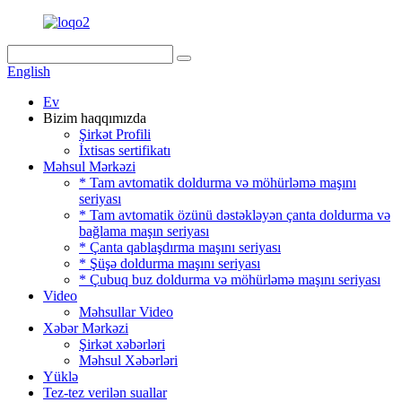
English
Ev
Bizim haqqımızda
Şirkət Profili
İxtisas sertifikatı
Məhsul Mərkəzi
* Tam avtomatik doldurma və möhürləmə maşını
seriyası
* Tam avtomatik özünü dəstəkləyən çanta doldurma və
bağlama maşın seriyası
* Çanta qablaşdırma maşını seriyası
* Şüşə doldurma maşını seriyası
* Çubuq buz doldurma və möhürləmə maşını seriyası
Video
Məhsullar Video
Xəbər Mərkəzi
Şirkət xəbərləri
Məhsul Xəbərləri
Yüklə
Tez-tez verilən suallar