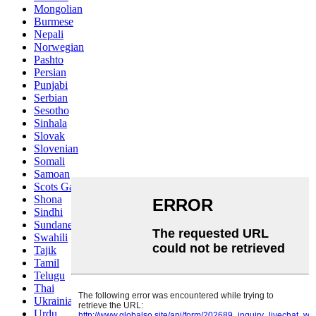
Mongolian
Burmese
Nepali
Norwegian
Pashto
Persian
Punjabi
Serbian
Sesotho
Sinhala
Slovak
Slovenian
Somali
Samoan
Scots Gaelic
Shona
Sindhi
Sundanese
Swahili
Tajik
Tamil
Telugu
Thai
Ukrainian
Urdu