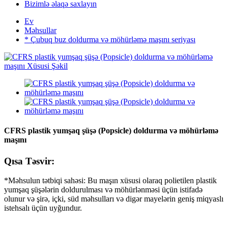
Bizimlə əlaqə saxlayın
Ev
Məhsullar
* Çubuq buz doldurma və möhürləmə maşını seriyası
CFRS plastik yumşaq şüşə (Popsicle) doldurma və möhürləmə
maşını
Qısa Təsvir:
*Məhsulun tətbiqi sahəsi: Bu maşın xüsusi olaraq polietilen plastik
yumşaq şüşələrin doldurulması və möhürlənməsi üçün istifadə
olunur və şirə, içki, süd məhsulları və digər mayelərin geniş miqyaslı
istehsalı üçün uyğundur.