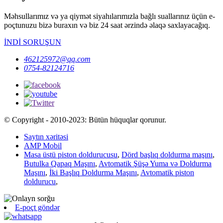
Məhsullarımız və ya qiymət siyahılarımızla bağlı suallarınız üçün e-
poçtunuzu bizə buraxın və biz 24 saat ərzində əlaqə saxlayacağıq.
İNDİ SORUŞUN
462125972@qq.com
0754-82124716
© Copyright - 2010-2023: Bütün hüquqlar qorunur.
Saytın xəritəsi
AMP Mobil
Masa üstü piston doldurucusu
,
Dörd başlıq doldurma maşını
,
Butulka Qapaq Maşını
,
Avtomatik Şüşə Yuma və Doldurma
Maşını
,
İki Başlıq Doldurma Maşını
,
Avtomatik piston
doldurucu
,
E-poçt göndər