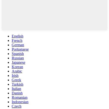
English
French
German
Portuguese
Spanish
Russian
Japanese
Korean
Arabic
Irish
Greek
Turkish
Italian
Danish
Romanian
Indonesian
Czech