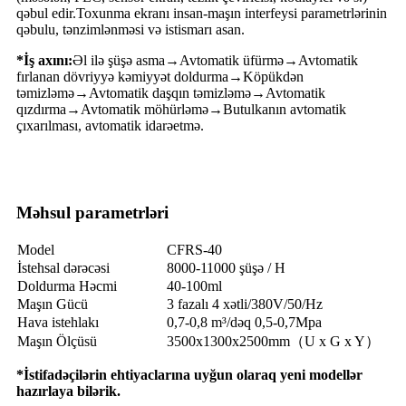
qəbul edir.Toxunma ekranı insan-maşın interfeysi parametrlərinin
qəbulu, tənzimlənməsi və istismarı asan.
*İş axını:
Əl ilə şüşə asma→Avtomatik üfürmə→Avtomatik
fırlanan dövriyyə kəmiyyət doldurma→Köpükdən
təmizləmə→Avtomatik daşqın təmizləmə→Avtomatik
qızdırma→Avtomatik möhürləmə→Butulkanın avtomatik
çıxarılması, avtomatik idarəetmə.
Məhsul parametrləri
Model
CFRS-40
İstehsal dərəcəsi
8000-11000 şüşə / H
Doldurma Həcmi
40-100ml
Maşın Gücü
3 fazalı 4 xətli/380V/50/Hz
Hava istehlakı
0,7-0,8 m³/dəq 0,5-0,7Mpa
Maşın Ölçüsü
3500x1300x2500mm（U x G x Y）
*İstifadəçilərin ehtiyaclarına uyğun olaraq yeni modellər
hazırlaya bilərik.