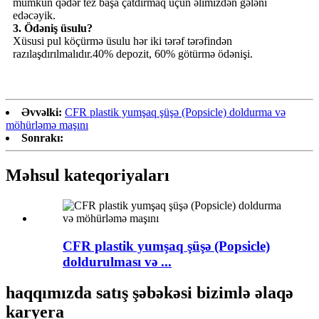
mümkün qədər tez başa çatdırmaq üçün əlimizdən gələni
edəcəyik.
3. Ödəniş üsulu?
Xüsusi pul köçürmə üsulu hər iki tərəf tərəfindən
razılaşdırılmalıdır.40% depozit, 60% götürmə ödənişi.
Əvvəlki:
CFR plastik yumşaq şüşə (Popsicle) doldurma və
möhürləmə maşını
Sonrakı:
Məhsul kateqoriyaları
CFR plastik yumşaq şüşə (Popsicle)
doldurulması və ...
haqqımızda satış şəbəkəsi bizimlə əlaqə
karyera