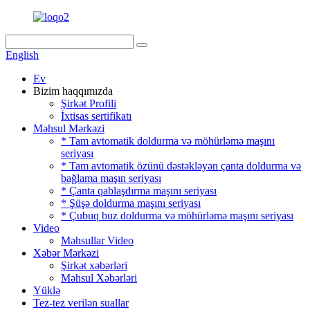
English
Ev
Bizim haqqımızda
Şirkət Profili
İxtisas sertifikatı
Məhsul Mərkəzi
* Tam avtomatik doldurma və möhürləmə maşını
seriyası
* Tam avtomatik özünü dəstəkləyən çanta doldurma və
bağlama maşın seriyası
* Çanta qablaşdırma maşını seriyası
* Şüşə doldurma maşını seriyası
* Çubuq buz doldurma və möhürləmə maşını seriyası
Video
Məhsullar Video
Xəbər Mərkəzi
Şirkət xəbərləri
Məhsul Xəbərləri
Yüklə
Tez-tez verilən suallar