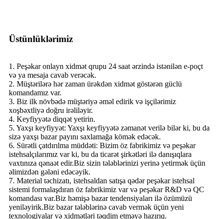
Üstünlüklərimiz
1. Peşəkar onlayn xidmət qrupu 24 saat ərzində istənilən e-poçt
və ya mesaja cavab verəcək.
2. Müştərilərə hər zaman ürəkdən xidmət göstərən güclü
komandamız var.
3. Biz ilk növbədə müştəriyə əməl edirik və işçilərimiz
xoşbəxtliyə doğru irəliləyir.
4. Keyfiyyətə diqqət yetirin.
5. Yaxşı keyfiyyət: Yaxşı keyfiyyətə zəmanət verilə bilər ki, bu da
sizə yaxşı bazar payını saxlamağa kömək edəcək.
6. Sürətli çatdırılma müddəti: Bizim öz fabrikimiz və peşəkar
istehsalçılarımız var ki, bu da ticarət şirkətləri ilə danışıqlara
vaxtınıza qənaət edir.Biz sizin tələblərinizi yerinə yetirmək üçün
əlimizdən gələni edəcəyik.
7. Material təchizatı, istehsaldan satışa qədər peşəkar istehsal
sistemi formalaşdıran öz fabrikimiz var və peşəkar R&D və QC
komandası var.Biz həmişə bazar tendensiyaları ilə özümüzü
yeniləyirik.Biz bazar tələblərinə cavab vermək üçün yeni
texnologiyalar və xidmətləri təqdim etməyə hazırıq.