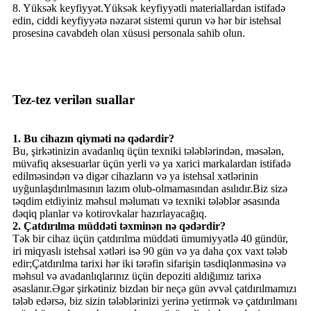
8. Yüksək keyfiyyət.Yüksək keyfiyyətli materiallardan istifadə
edin, ciddi keyfiyyətə nəzarət sistemi qurun və hər bir istehsal
prosesinə cavabdeh olan xüsusi personala sahib olun.
Tez-tez verilən suallar
1. Bu cihazın qiyməti nə qədərdir?
Bu, şirkətinizin avadanlıq üçün texniki tələblərindən, məsələn,
müvafiq aksesuarlar üçün yerli və ya xarici markalardan istifadə
edilməsindən və digər cihazların və ya istehsal xətlərinin
uyğunlaşdırılmasının lazım olub-olmamasından asılıdır.Biz sizə
təqdim etdiyiniz məhsul məlumatı və texniki tələblər əsasında
dəqiq planlar və kotirovkalar hazırlayacağıq.
2. Çatdırılma müddəti təxminən nə qədərdir?
Tək bir cihaz üçün çatdırılma müddəti ümumiyyətlə 40 gündür,
iri miqyaslı istehsal xətləri isə 90 gün və ya daha çox vaxt tələb
edir;Çatdırılma tarixi hər iki tərəfin sifarişin təsdiqlənməsinə və
məhsul və avadanlıqlarınız üçün depoziti aldığımız tarixə
əsaslanır.Əgər şirkətiniz bizdən bir neçə gün əvvəl çatdırılmamızı
tələb edərsə, biz sizin tələblərinizi yerinə yetirmək və çatdırılmanı