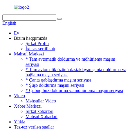
English
Ev
Bizim haqqımızda
Şirkət Profili
İxtisas sertifikatı
Məhsul Mərkəzi
* Tam avtomatik doldurma və möhürləmə maşını
seriyası
* Tam avtomatik özünü dəstəkləyən çanta doldurma və
bağlama maşın seriyası
* Çanta qablaşdırma maşını seriyası
* Şüşə doldurma maşını seriyası
* Çubuq buz doldurma və möhürləmə maşını seriyası
Video
Məhsullar Video
Xəbər Mərkəzi
Şirkət xəbərləri
Məhsul Xəbərləri
Yüklə
Tez-tez verilən suallar