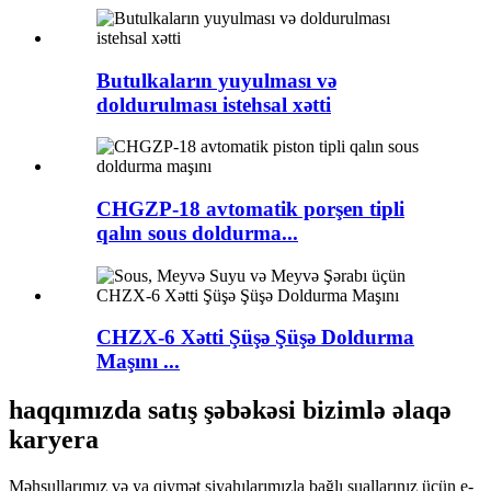
Butulkaların yuyulması və
doldurulması istehsal xətti
CHGZP-18 avtomatik porşen tipli
qalın sous doldurma...
CHZX-6 Xətti Şüşə Şüşə Doldurma
Maşını ...
haqqımızda satış şəbəkəsi bizimlə əlaqə
karyera
Məhsullarımız və ya qiymət siyahılarımızla bağlı suallarınız üçün e-