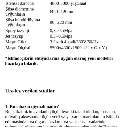
İstehsal dərəcəsi
4800-8000 şüşə/saat
Şüşə diametrinə
Ø50--120mm
uyğunlaşın
Şüşə hündürlüyünə
80--220 mm
uyğunlaşın
Sprey təzyiqi
0,3--0,5Mpa
Jet təzyiqi
0,3--0,5Mpa
Maşın Gücü
3 fazalı 4 xətli/380V/50/Hz
Maşın Ölçüsü
5500x4300x1500（U x G x Y）
*İstifadəçilərin ehtiyaclarına uyğun olaraq yeni modellər
hazırlaya bilərik.
Tez-tez verilən suallar
1. Bu cihazın qiyməti nədir?
Bu, şirkətinizin avadanlıq üçün texniki tələblərindən, məsələn,
müvafiq aksesuarlar üçün yerli və ya xarici markalardan istifadə
edilməsindən və digər cihazların və ya istehsal xətlərinin
uyğunlaşdırılmasının lazım olub-olmamasından asılıdır.Biz sizə