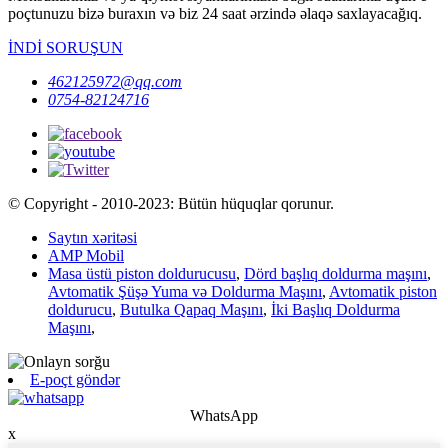
poçtunuzu bizə buraxın və biz 24 saat ərzində əlaqə saxlayacağıq.
İNDİ SORUŞUN
462125972@qq.com
0754-82124716
© Copyright - 2010-2023: Bütün hüquqlar qorunur.
Saytın xəritəsi
AMP Mobil
Masa üstü piston doldurucusu
,
Dörd başlıq doldurma maşını
,
Avtomatik Şüşə Yuma və Doldurma Maşını
,
Avtomatik piston
doldurucu
,
Butulka Qapaq Maşını
,
İki Başlıq Doldurma
Maşını
,
E-poçt göndər
WhatsApp
x