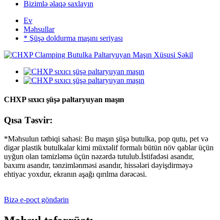
Bizimlə əlaqə saxlayın
Ev
Məhsullar
* Şüşə doldurma maşını seriyası
CHXP sıxıcı şüşə paltaryuyan maşın
Qısa Təsvir:
*Məhsulun tətbiqi sahəsi: Bu maşın şüşə butulka, pop qutu, pet və
digər plastik butulkalar kimi müxtəlif formalı bütün növ qablar üçün
uyğun olan təmizləmə üçün nəzərdə tutulub.İstifadəsi asandır,
baxımı asandır, tənzimlənməsi asandır, hissələri dəyişdirməyə
ehtiyac yoxdur, ekranın aşağı qırılma dərəcəsi.
Bizə e-poçt göndərin