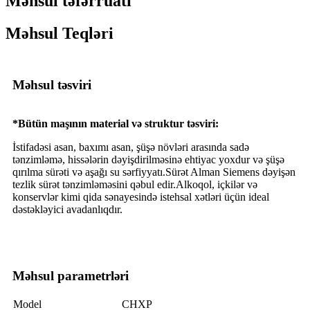
Məhsul təfərrüatı
Məhsul Teqləri
Məhsul təsviri
*Bütün maşının material və struktur təsviri:
İstifadəsi asan, baxımı asan, şüşə növləri arasında sadə
tənzimləmə, hissələrin dəyişdirilməsinə ehtiyac yoxdur və şüşə
qırılma sürəti və aşağı su sərfiyyatı.Sürət Alman Siemens dəyişən
tezlik sürət tənzimləməsini qəbul edir.Alkoqol, içkilər və
konservlər kimi qida sənayesində istehsal xətləri üçün ideal
dəstəkləyici avadanlıqdır.
Məhsul parametrləri
Model
CHXP