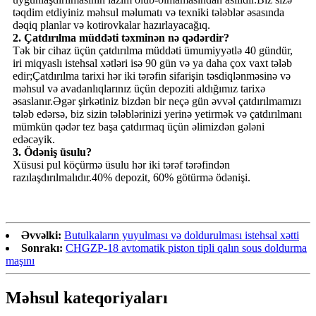
təqdim etdiyiniz məhsul məlumatı və texniki tələblər əsasında
dəqiq planlar və kotirovkalar hazırlayacağıq.
2. Çatdırılma müddəti təxminən nə qədərdir?
Tək bir cihaz üçün çatdırılma müddəti ümumiyyətlə 40 gündür,
iri miqyaslı istehsal xətləri isə 90 gün və ya daha çox vaxt tələb
edir;Çatdırılma tarixi hər iki tərəfin sifarişin təsdiqlənməsinə və
məhsul və avadanlıqlarınız üçün depoziti aldığımız tarixə
əsaslanır.Əgər şirkətiniz bizdən bir neçə gün əvvəl çatdırılmamızı
tələb edərsə, biz sizin tələblərinizi yerinə yetirmək və çatdırılmanı
mümkün qədər tez başa çatdırmaq üçün əlimizdən gələni
edəcəyik.
3. Ödəniş üsulu?
Xüsusi pul köçürmə üsulu hər iki tərəf tərəfindən
razılaşdırılmalıdır.40% depozit, 60% götürmə ödənişi.
Əvvəlki:
Butulkaların yuyulması və doldurulması istehsal xətti
Sonrakı:
CHGZP-18 avtomatik piston tipli qalın sous doldurma
maşını
Məhsul kateqoriyaları