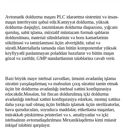
Avtomatik doldurma maşını PLC idarəetmə sistemini və insan-
maşın interfeysini qəbul edir.Kəmiyyət doldurma, yüksək
doldurma dəqiqliyi, tənzimlənən doldurma diapazonu, yığcam
quruluş, sabit işləmə, müxtəlif müntəzəm formalı qabların
doldurulması, material silindrlərinin və boru kəmərlərinin
sökülməsi və təmizlənməsi üçün əlverişlidir, rahat və
sürətli.Materiallarla təmasda olan bütün komponentlər yüksək
keyfiyyətli paslanmayan poladdan hazırlanır və bütün maşın
gözəl və zərifdir, GMP standartlarının tələblərinə cavab verir.
Bəzi böyük maye istehsal zavodları, ümumi avadanlıq işləmə
sürətini yaxşılaşdırmaq və məhsulun çıxış sürətini təmin etmək
üçün bir doldurma avadanlığı istehsal xəttini konfiqurasiya
edəcəkdir.Məsələn, bir fincan doldurulmuş içki doldurma
avadanlığı istehsal xəttini konfiqurasiya edərkən, montaj xəttinə
daha yaxşı nail olmaq üçün birlikdə işləmək üçün sterilizatorlar,
hava quruducuları, soyuducu maddələr, etiketləmə maşınları,
mürəkkəb püskürtmə printerləri və s. əməliyyatlar və içki
istehsalının avtomatlaşdırılması Mexanikləşdirmə kimi müasir
inkişaf tələbini qarşılayır.