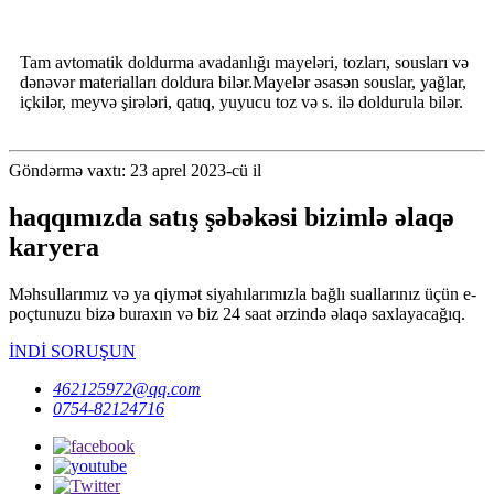
Tam avtomatik doldurma avadanlığı mayeləri, tozları, sousları və
dənəvər materialları doldura bilər.Mayelər əsasən souslar, yağlar,
içkilər, meyvə şirələri, qatıq, yuyucu toz və s. ilə doldurula bilər.
Göndərmə vaxtı: 23 aprel 2023-cü il
haqqımızda satış şəbəkəsi bizimlə əlaqə
karyera
Məhsullarımız və ya qiymət siyahılarımızla bağlı suallarınız üçün e-
poçtunuzu bizə buraxın və biz 24 saat ərzində əlaqə saxlayacağıq.
İNDİ SORUŞUN
462125972@qq.com
0754-82124716