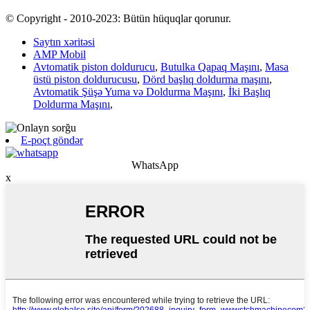
© Copyright - 2010-2023: Bütün hüquqlar qorunur.
Saytın xəritəsi
AMP Mobil
Avtomatik piston doldurucu
,
Butulka Qapaq Maşını
,
Masa
üstü piston doldurucusu
,
Dörd başlıq doldurma maşını
,
Avtomatik Şüşə Yuma və Doldurma Maşını
,
İki Başlıq
Doldurma Maşını
,
E-poçt göndər
WhatsApp
x