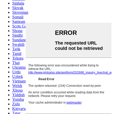
Sinhala
Slovak
Slovenian
Somali
Samoan
Scots Gaelic
Shona
Sindhi
Sundanese
Swahili
Tajik
Tamil
Telugu
Thai
Ukrainian
Urdu
Uzbek
Vietnamese
Welsh
Xhosa
Yiddish
Yoruba
Zulu
Kinyarwanda
Tatar