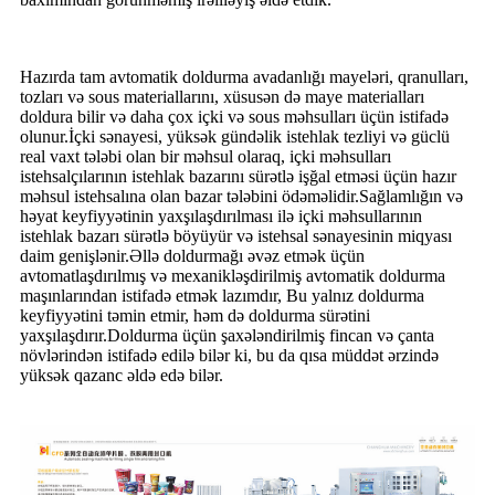
Hazırda tam avtomatik doldurma avadanlığı mayeləri, qranulları,
tozları və sous materiallarını, xüsusən də maye materialları
doldura bilir və daha çox içki və sous məhsulları üçün istifadə
olunur.İçki sənayesi, yüksək gündəlik istehlak tezliyi və güclü
real vaxt tələbi olan bir məhsul olaraq, içki məhsulları
istehsalçılarının istehlak bazarını sürətlə işğal etməsi üçün hazır
məhsul istehsalına olan bazar tələbini ödəməlidir.Sağlamlığın və
həyat keyfiyyətinin yaxşılaşdırılması ilə içki məhsullarının
istehlak bazarı sürətlə böyüyür və istehsal sənayesinin miqyası
daim genişlənir.Əllə doldurmağı əvəz etmək üçün
avtomatlaşdırılmış və mexanikləşdirilmiş avtomatik doldurma
maşınlarından istifadə etmək lazımdır, Bu yalnız doldurma
keyfiyyətini təmin etmir, həm də doldurma sürətini
yaxşılaşdırır.Doldurma üçün şaxələndirilmiş fincan və çanta
növlərindən istifadə edilə bilər ki, bu da qısa müddət ərzində
yüksək qazanc əldə edə bilər.