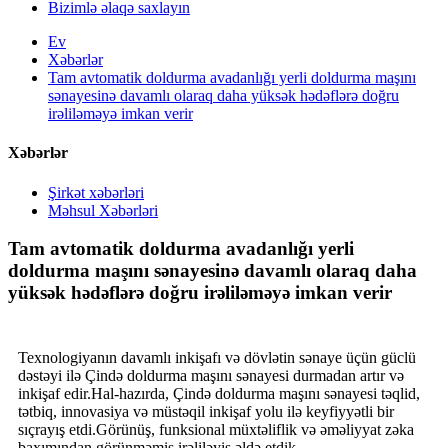
Bizimlə əlaqə saxlayın
Ev
Xəbərlər
Tam avtomatik doldurma avadanlığı yerli doldurma maşını
sənayesinə davamlı olaraq daha yüksək hədəflərə doğru
irəliləməyə imkan verir
Xəbərlər
Şirkət xəbərləri
Məhsul Xəbərləri
Tam avtomatik doldurma avadanlığı yerli
doldurma maşını sənayesinə davamlı olaraq daha
yüksək hədəflərə doğru irəliləməyə imkan verir
Texnologiyanın davamlı inkişafı və dövlətin sənaye üçün güclü
dəstəyi ilə Çində doldurma maşını sənayesi durmadan artır və
inkişaf edir.Hal-hazırda, Çində doldurma maşını sənayesi təqlid,
tətbiq, innovasiya və müstəqil inkişaf yolu ilə keyfiyyətli bir
sıçrayış etdi.Görünüş, funksional müxtəliflik və əməliyyat zəka
baxımından görünməmiş irəliləyiş əldə etdik.