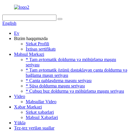
English
Ev
Bizim haqqımızda
Şirkət Profili
İxtisas sertifikatı
Məhsul Mərkəzi
* Tam avtomatik doldurma və möhürləmə maşını
seriyası
* Tam avtomatik özünü dəstəkləyən çanta doldurma və
bağlama maşın seriyası
* Çanta qablaşdırma maşını seriyası
* Şüşə doldurma maşını seriyası
* Çubuq buz doldurma və möhürləmə maşını seriyası
Video
Məhsullar Video
Xəbər Mərkəzi
Şirkət xəbərləri
Məhsul Xəbərləri
Yüklə
Tez-tez verilən suallar