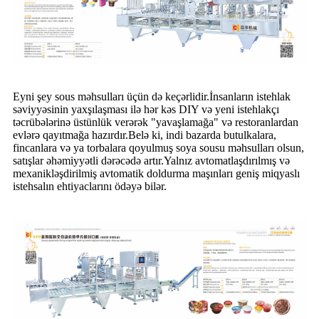
Eyni şey sous məhsulları üçün də keçərlidir.İnsanların istehlak
səviyyəsinin yaxşılaşması ilə hər kəs DIY və yeni istehlakçı
təcrübələrinə üstünlük verərək "yavaşlamağa" və restoranlardan
evlərə qayıtmağa hazırdır.Belə ki, indi bazarda butulkalara,
fincanlara və ya torbalara qoyulmuş soya sousu məhsulları olsun,
satışlar əhəmiyyətli dərəcədə artır.Yalnız avtomatlaşdırılmış və
mexanikləşdirilmiş avtomatik doldurma maşınları geniş miqyaslı
istehsalın ehtiyaclarını ödəyə bilər.