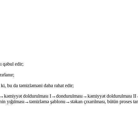
 qəbul edir;
ırlanır;
 ki, bu da təmizləməni daha rahat edir;
si→kəmiyyət doldurulması I→dondurulması→kəmiyyət doldurulması I
n yığılması→təmizləmə şablonu→stəkan çıxarılması, bütün proses tam 