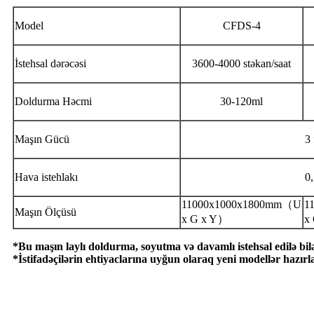
Model
CFDS-4
İstehsal dərəcəsi
3600-4000 stəkan/saat
Doldurma Həcmi
30-120ml
Maşın Gücü
3 
Hava istehlakı
0
11000x1000x1800mm（U
1
Maşın Ölçüsü
x G x Y）
x
*Bu maşın laylı doldurma, soyutma və davamlı istehsal edilə bilə
*İstifadəçilərin ehtiyaclarına uyğun olaraq yeni modellər hazırla