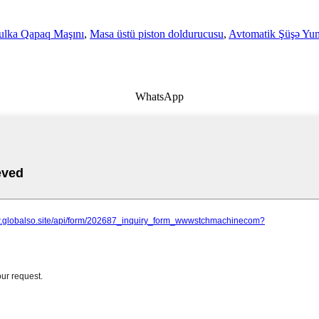
ulka Qapaq Maşını
,
Masa üstü piston doldurucusu
,
Avtomatik Şüşə Yu
WhatsApp