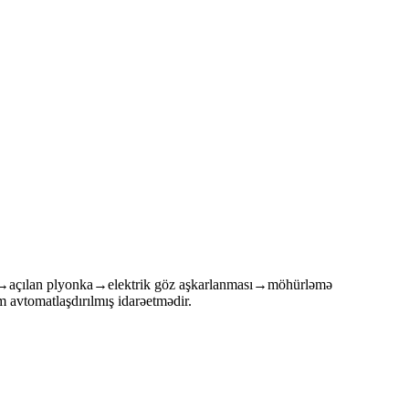
I→açılan plyonka→elektrik göz aşkarlanması→möhürləmə
avtomatlaşdırılmış idarəetmədir.