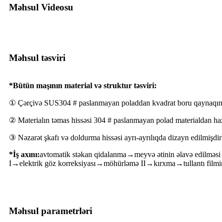
Məhsul Videosu
Məhsul təsviri
*Bütün maşının material və struktur təsviri:
① Çərçivə SUS304 # paslanmayan poladdan kvadrat boru qaynaqını
② Materialın təmas hissəsi 304 # paslanmayan polad materialdan haz
③ Nəzarət şkafı və doldurma hissəsi ayrı-ayrılıqda dizayn edilmişdir
*İş axını:
avtomatik stəkan qidalanma→meyvə ətinin əlavə edilmə
I→elektrik göz korreksiyası→möhürləmə II→kırxma→tullantı filmini
Məhsul parametrləri