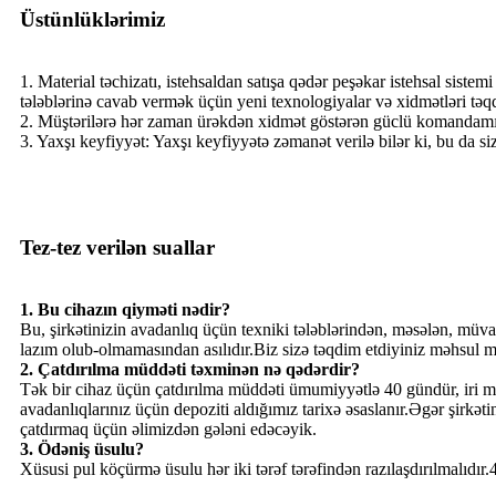
Üstünlüklərimiz
1. Material təchizatı, istehsaldan satışa qədər peşəkar istehsal si
tələblərinə cavab vermək üçün yeni texnologiyalar və xidmətləri təq
2. Müştərilərə hər zaman ürəkdən xidmət göstərən güclü komandamı
3. Yaxşı keyfiyyət: Yaxşı keyfiyyətə zəmanət verilə bilər ki, bu da 
Tez-tez verilən suallar
1. Bu cihazın qiyməti nədir?
Bu, şirkətinizin avadanlıq üçün texniki tələblərindən, məsələn, müvaf
lazım olub-olmamasından asılıdır.Biz sizə təqdim etdiyiniz məhsul mə
2. Çatdırılma müddəti təxminən nə qədərdir?
Tək bir cihaz üçün çatdırılma müddəti ümumiyyətlə 40 gündür, iri miqy
avadanlıqlarınız üçün depoziti aldığımız tarixə əsaslanır.Əgər şirkət
çatdırmaq üçün əlimizdən gələni edəcəyik.
3. Ödəniş üsulu?
Xüsusi pul köçürmə üsulu hər iki tərəf tərəfindən razılaşdırılmalıdı