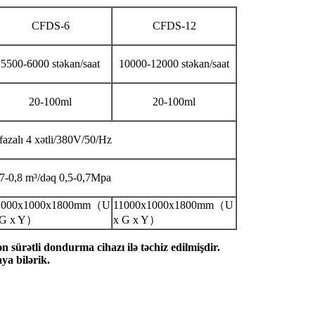
CFDS-6
CFDS-12
5500-6000 stəkan/saat
10000-12000 stəkan/saat
20-100ml
20-100ml
fazalı 4 xətli/380V/50/Hz
,7-0,8 m³/dəq 0,5-0,7Mpa
1000x1000x1800mm（U
11000x1000x1800mm（U
 G x Y）
x G x Y）
n sürətli dondurma cihazı ilə təchiz edilmişdir.
ya bilərik.