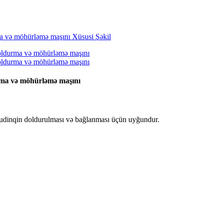
durma və möhürləmə maşını
ə pudinqin doldurulması və bağlanması üçün uyğundur.