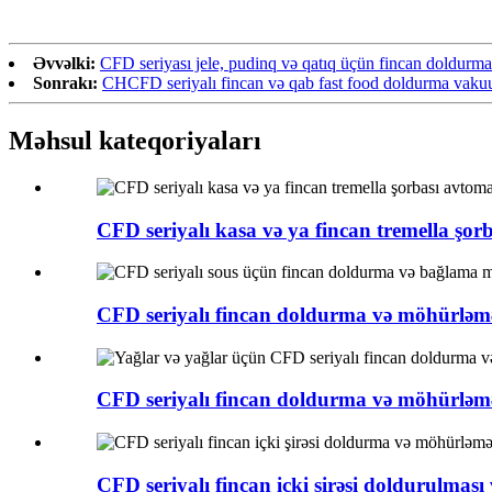
Əvvəlki:
CFD seriyası jele, pudinq və qatıq üçün fincan doldurm
Sonrakı:
CHCFD seriyalı fincan və qab fast food doldurma vak
Məhsul kateqoriyaları
CFD seriyalı kasa və ya fincan tremella şorb
CFD seriyalı fincan doldurma və möhürləmə
CFD seriyalı fincan doldurma və möhürləmə
CFD seriyalı fincan içki şirəsi doldurulması