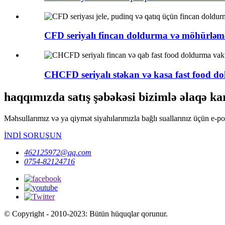
CFD seriyalı fincan doldurma və möhürləmə
CHCFD seriyalı stəkan və kasa fast food do
haqqımızda satış şəbəkəsi bizimlə əlaqə ka
Məhsullarımız və ya qiymət siyahılarımızla bağlı suallarınız üçün e-p
İNDİ SORUŞUN
462125972@qq.com
0754-82124716
© Copyright - 2010-2023: Bütün hüquqlar qorunur.