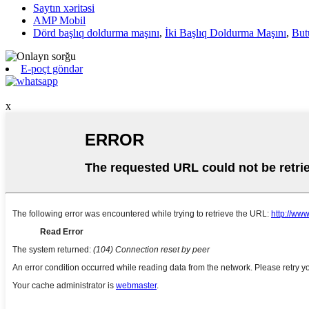
Saytın xəritəsi
AMP Mobil
Dörd başlıq doldurma maşını
,
İki Başlıq Doldurma Maşını
,
But
E-poçt göndər
x