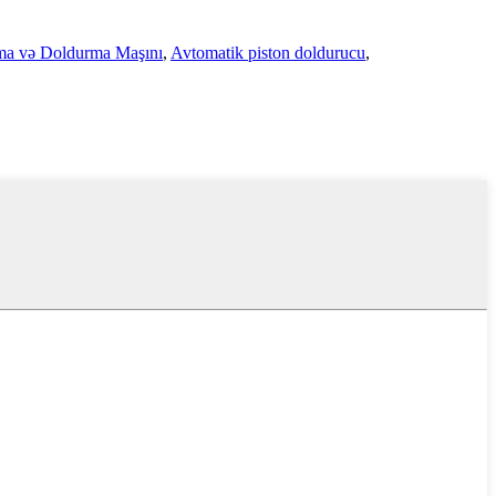
ma və Doldurma Maşını
,
Avtomatik piston doldurucu
,