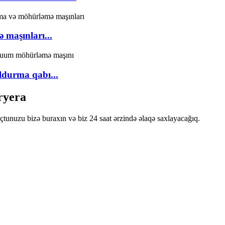
 maşınları...
ldurma qabı...
ryera
oçtunuzu bizə buraxın və biz 24 saat ərzində əlaqə saxlayacağıq.