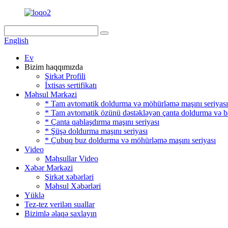
English
Ev
Bizim haqqımızda
Şirkət Profili
İxtisas sertifikatı
Məhsul Mərkəzi
* Tam avtomatik doldurma və möhürləmə maşını seriyası
* Tam avtomatik özünü dəstəkləyən çanta doldurma və b
* Çanta qablaşdırma maşını seriyası
* Şüşə doldurma maşını seriyası
* Çubuq buz doldurma və möhürləmə maşını seriyası
Video
Məhsullar Video
Xəbər Mərkəzi
Şirkət xəbərləri
Məhsul Xəbərləri
Yüklə
Tez-tez verilən suallar
Bizimlə əlaqə saxlayın