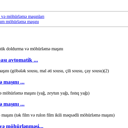
a və möhürləmə maşınları
uum möhürləmə maşını
ası avtomatik ...
 maşını ...
 maşını ...
 və möhürlənməsi...