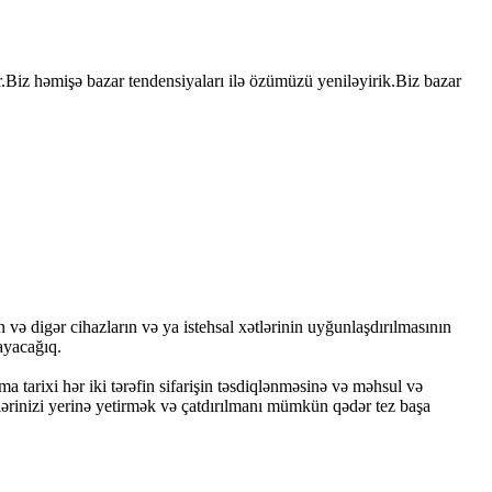
r.Biz həmişə bazar tendensiyaları ilə özümüzü yeniləyirik.Biz bazar
 və digər cihazların və ya istehsal xətlərinin uyğunlaşdırılmasının
ayacağıq.
a tarixi hər iki tərəfin sifarişin təsdiqlənməsinə və məhsul və
əblərinizi yerinə yetirmək və çatdırılmanı mümkün qədər tez başa