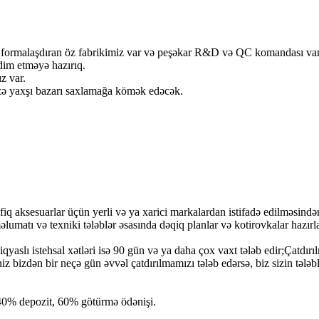
stemi formalaşdıran öz fabrikimiz var və peşəkar R&D və QC komandası va
dim etməyə hazırıq.
z var.
sizə yaxşı bazarı saxlamağa kömək edəcək.
iq aksesuarlar üçün yerli və ya xarici markalardan istifadə edilməsindən
lumatı və texniki tələblər əsasında dəqiq planlar və kotirovkalar hazırl
aslı istehsal xətləri isə 90 gün və ya daha çox vaxt tələb edir;Çatdırılm
iniz bizdən bir neçə gün əvvəl çatdırılmamızı tələb edərsə, biz sizin təl
r.40% depozit, 60% götürmə ödənişi.