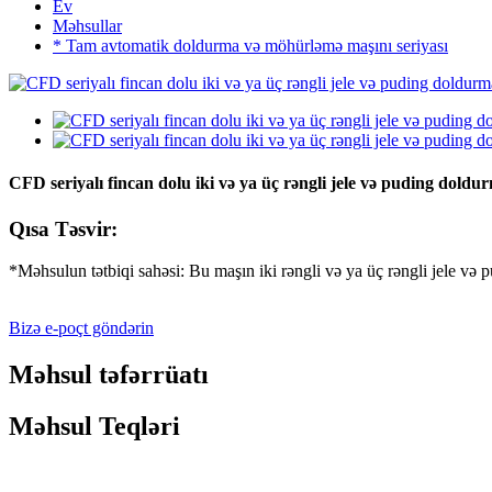
Ev
Məhsullar
* Tam avtomatik doldurma və möhürləmə maşını seriyası
CFD seriyalı fincan dolu iki və ya üç rəngli jele və puding dol
Qısa Təsvir:
*Məhsulun tətbiqi sahəsi: Bu maşın iki rəngli və ya üç rəngli jele v
Bizə e-poçt göndərin
Məhsul təfərrüatı
Məhsul Teqləri