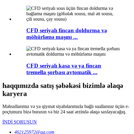
CFD seriyalı fincan doldurma və
möhürləmə maşını ...
CFD seriyalı kasa və ya fincan
tremella şorbası avtomatik ...
haqqımızda satış şəbəkəsi bizimlə əlaqə
karyera
Məhsullarımız və ya qiymət siyahılarımızla bağlı suallarınız üçün e-
poçtunuzu bizə buraxın və biz 24 saat ərzində əlaqə saxlayacağıq.
İNDİ SORUŞUN
462125972@qq.com