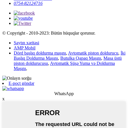
0754-82124716
© Copyright - 2010-2023: Bütün hüquqlar qorunur.
Saytın xəritəsi
AMP Mobil
Dörd başlıq doldurma maşını
,
Avtomatik piston doldurucu
,
İki
Başlıq Doldurma Maşını
,
Butulka Qapaq Maşını
,
Masa üstü
piston doldurucusu
,
Avtomatik Şüşə Yuma və Doldurma
Maşını
,
E-poçt göndər
WhatsApp
x