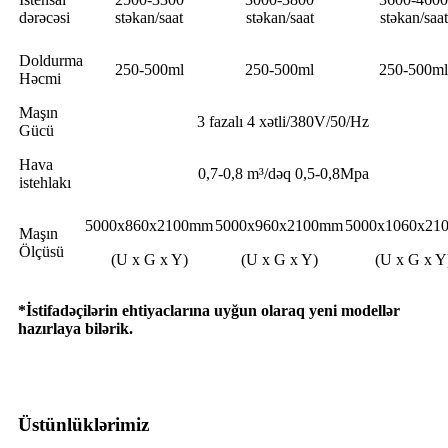
dərəcəsi
stəkan/saat
stəkan/saat
stəkan/saat
Doldurma
250-500ml
250-500ml
250-500ml
Həcmi
Maşın
3 fazalı 4 xətli/380V/50/Hz
Gücü
Hava
0,7-0,8 m³/dəq 0,5-0,8Mpa
istehlakı
5000x860x2100mm
5000x960x2100mm
5000x1060x21
Maşın
Ölçüsü
(U x G x Y)
(U x G x Y)
(U x G x Y
*İstifadəçilərin ehtiyaclarına uyğun olaraq yeni modellər
hazırlaya bilərik.
Üstünlüklərimiz