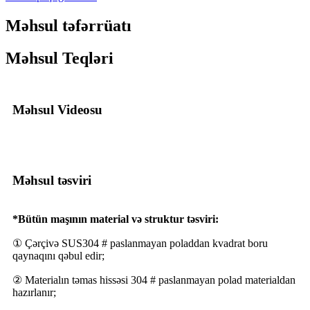
Məhsul təfərrüatı
Məhsul Teqləri
Məhsul Videosu
Məhsul təsviri
*Bütün maşının material və struktur təsviri:
① Çərçivə SUS304 # paslanmayan poladdan kvadrat boru
qaynaqını qəbul edir;
② Materialın təmas hissəsi 304 # paslanmayan polad materialdan
hazırlanır;