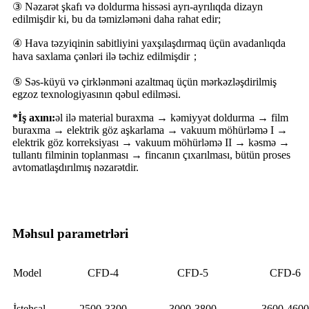
③ Nəzarət şkafı və doldurma hissəsi ayrı-ayrılıqda dizayn
edilmişdir ki, bu da təmizləməni daha rahat edir;
④ Hava təzyiqinin sabitliyini yaxşılaşdırmaq üçün avadanlıqda
hava saxlama çənləri ilə təchiz edilmişdir；
⑤ Səs-küyü və çirklənməni azaltmaq üçün mərkəzləşdirilmiş
egzoz texnologiyasının qəbul edilməsi.
*İş axını:
əl ilə material buraxma → kəmiyyət doldurma → film
buraxma → elektrik göz aşkarlama → vakuum möhürləmə I →
elektrik göz korreksiyası → vakuum möhürləmə II → kəsmə →
tullantı filminin toplanması → fincanın çıxarılması, bütün proses
avtomatlaşdırılmış nəzarətdir.
Məhsul parametrləri
Model
CFD-4
CFD-5
CFD-6
İstehsal
2500-3300
3000-3800
3600-4600