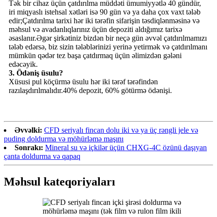
Tək bir cihaz üçün çatdırılma müddəti ümumiyyətlə 40 gündür,
iri miqyaslı istehsal xətləri isə 90 gün və ya daha çox vaxt tələb
edir;Çatdırılma tarixi hər iki tərəfin sifarişin təsdiqlənməsinə və
məhsul və avadanlıqlarınız üçün depoziti aldığımız tarixə
əsaslanır.Əgər şirkətiniz bizdən bir neçə gün əvvəl çatdırılmamızı
tələb edərsə, biz sizin tələblərinizi yerinə yetirmək və çatdırılmanı
mümkün qədər tez başa çatdırmaq üçün əlimizdən gələni
edəcəyik.
3. Ödəniş üsulu?
Xüsusi pul köçürmə üsulu hər iki tərəf tərəfindən
razılaşdırılmalıdır.40% depozit, 60% götürmə ödənişi.
Əvvəlki:
CFD seriyalı fincan dolu iki və ya üç rəngli jele və
puding doldurma və möhürləmə maşını
Sonrakı:
Mineral su və içkilər üçün CHXG-4C özünü daşıyan
çanta doldurma və qapaq
Məhsul kateqoriyaları