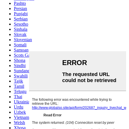
Pashto
Persian
Punjabi
Serbian
Sesotho
Sinhala
Slovak
Slovenian
Somali
Samoan
Scots Gaelic
Shona
Sindhi
Sundanese
Swahili
Tajik
Tamil
Telugu
Thai
Ukrainian
Urdu
Uzbek
Vietnamese
Welsh
Xhosa