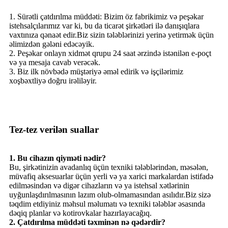
1. Sürətli çatdırılma müddəti: Bizim öz fabrikimiz və peşəkar
istehsalçılarımız var ki, bu da ticarət şirkətləri ilə danışıqlara
vaxtınıza qənaət edir.Biz sizin tələblərinizi yerinə yetirmək üçün
əlimizdən gələni edəcəyik.
2. Peşəkar onlayn xidmət qrupu 24 saat ərzində istənilən e-poçt
və ya mesaja cavab verəcək.
3. Biz ilk növbədə müştəriyə əməl edirik və işçilərimiz
xoşbəxtliyə doğru irəliləyir.
Tez-tez verilən suallar
1. Bu cihazın qiyməti nədir?
Bu, şirkətinizin avadanlıq üçün texniki tələblərindən, məsələn,
müvafiq aksesuarlar üçün yerli və ya xarici markalardan istifadə
edilməsindən və digər cihazların və ya istehsal xətlərinin
uyğunlaşdırılmasının lazım olub-olmamasından asılıdır.Biz sizə
təqdim etdiyiniz məhsul məlumatı və texniki tələblər əsasında
dəqiq planlar və kotirovkalar hazırlayacağıq.
2. Çatdırılma müddəti təxminən nə qədərdir?