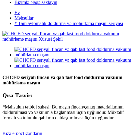
Bizimlə əlaqə saxlayın
Ev
Məhsullar
* Tam avtomatik doldurma və möhürləmə maşını seriyası
CHCFD seriyalı fincan və qab fast food doldurma vakuum
möhürləmə maşını
Qısa Təsvir:
*Məhsulun tətbiqi sahəsi: Bu maşın fincan/çanaq materiallarının
doldurulması və vakuumla bağlanması üçün uyğundur. Müxtəlif
formalı və tutumlu qabların qablaşdırılması üçün uyğundur.
Bizə e-poçt göndərin