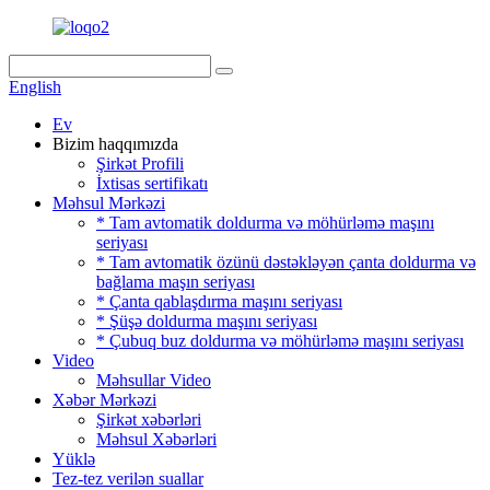
English
Ev
Bizim haqqımızda
Şirkət Profili
İxtisas sertifikatı
Məhsul Mərkəzi
* Tam avtomatik doldurma və möhürləmə maşını
seriyası
* Tam avtomatik özünü dəstəkləyən çanta doldurma və
bağlama maşın seriyası
* Çanta qablaşdırma maşını seriyası
* Şüşə doldurma maşını seriyası
* Çubuq buz doldurma və möhürləmə maşını seriyası
Video
Məhsullar Video
Xəbər Mərkəzi
Şirkət xəbərləri
Məhsul Xəbərləri
Yüklə
Tez-tez verilən suallar