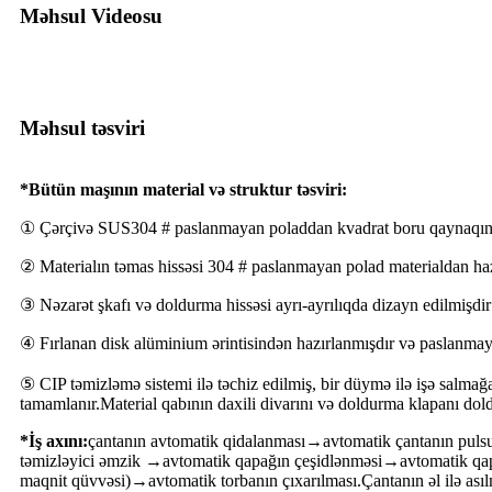
Məhsul Videosu
Məhsul təsviri
*Bütün maşının material və struktur təsviri:
① Çərçivə SUS304 # paslanmayan poladdan kvadrat boru qaynaqını
② Materialın təmas hissəsi 304 # paslanmayan polad materialdan haz
③ Nəzarət şkafı və doldurma hissəsi ayrı-ayrılıqda dizayn edilmişdir
④ Fırlanan disk alüminium ərintisindən hazırlanmışdır və paslanm
⑤ CIP təmizləmə sistemi ilə təchiz edilmiş, bir düymə ilə işə salmağa 
tamamlanır.Material qabının daxili divarını və doldurma klapanı do
*İş axını:
çantanın avtomatik qidalanması→avtomatik çantanın puls
təmizləyici əmzik →avtomatik qapağın çeşidlənməsi→avtomatik qap
maqnit qüvvəsi)→avtomatik torbanın çıxarılması.Çantanın əl ilə asıl