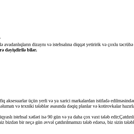
?
ə avadanlıqların dizaynı və istehsalına diqqət yetiririk və çoxlu təcrübə
 dəyişdirilə bilər.
iq aksesuarlar üçün yerli və ya xarici markalardan istifadə edilməsindən
lumatı və texniki tələblər əsasında dəqiq planlar və kotirovkalar hazırl
aslı istehsal xətləri isə 90 gün və ya daha çox vaxt tələb edir;Çatdırılm
iniz bizdən bir neçə gün əvvəl çatdırılmamızı tələb edərsə, biz sizin təl