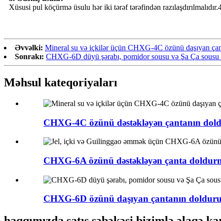
Xüsusi pul köçürmə üsulu hər iki tərəf tərəfindən razılaşdırılmalıdı
Əvvəlki:
Mineral su və içkilər üçün CHXG-4C özünü daşıyan ça
Sonrakı:
CHXG-6D düyü şərabı, pomidor sousu və Şa Ça sousu ü
Məhsul kateqoriyaları
CHXG-4C özünü dəstəkləyən çantanın doldu
CHXG-6A özünü dəstəkləyən çanta doldurm
CHXG-6D özünü daşıyan çantanın doldurul
haqqımızda satış şəbəkəsi bizimlə əlaqə ka