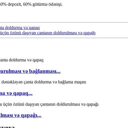
r.40% depozit, 60% götürmə ödənişi.
nta doldurma və qapaq
çün özünü daşıyan çantanın doldurulması və qapağı
rulması və bağlanması...
a və qapaq...
ması və qapağı...
ryera