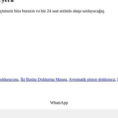
oçtunuzu bizə buraxın və biz 24 saat ərzində əlaqə saxlayacağıq.
doldurucusu
,
İki Başlıq Doldurma Maşını
,
Avtomatik piston doldurucu
,
WhatsApp