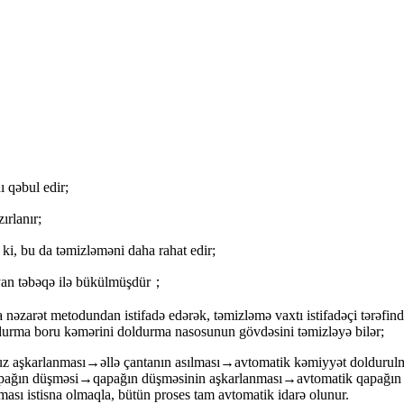
 qəbul edir;
ırlanır;
 ki, bu da təmizləməni daha rahat edir;
ayan təbəqə ilə bükülmüşdür；
nəzarət metodundan istifadə edərək, təmizləmə vaxtı istifadəçi tərəfindən
ldurma boru kəmərini doldurma nasosunun gövdəsini təmizləyə bilər;
uz aşkarlanması→əllə çantanın asılması→avtomatik kəmiyyət doldurul
ağın düşməsi→qapağın düşməsinin aşkarlanması→avtomatik qapağın çevr
ması istisna olmaqla, bütün proses tam avtomatik idarə olunur.