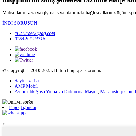
Məhsullarımız və ya qiymət siyahılarımızla bağlı suallarınız üçün e-p
İNDİ SORUŞUN
462125972@qq.com
0754-82124716
© Copyright - 2010-2023: Bütün hüquqlar qorunur.
Saytın xəritəsi
AMP Mobil
Avtomatik Şüşə Yuma və Doldurma Maşını
,
Masa üstü piston 
E-poçt göndər
x