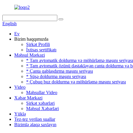
English
Ev
Bizim haqqımızda
Şirkət Profili
İxtisas sertifikatı
Məhsul Mərkəzi
* Tam avtomatik doldurma və möhürləmə maşını seriyası
* Tam avtomatik özünü dəstəkləyən çanta doldurma və b
* Çanta qablaşdırma maşını seriyası
* Şüşə doldurma maşını seriyası
* Çubuq buz doldurma və möhürləmə maşını seriyası
Video
Məhsullar Video
Xəbər Mərkəzi
Şirkət xəbərləri
Məhsul Xəbərləri
Yüklə
Tez-tez verilən suallar
Bizimlə əlaqə saxlayın