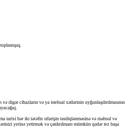
 toplamışıq.
 və digər cihazların və ya istehsal xətlərinin uyğunlaşdırılmasının
ayacağıq.
a tarixi hər iki tərəfin sifarişin təsdiqlənməsinə və məhsul və
əblərinizi yerinə yetirmək və çatdırılmanı mümkün qədər tez başa