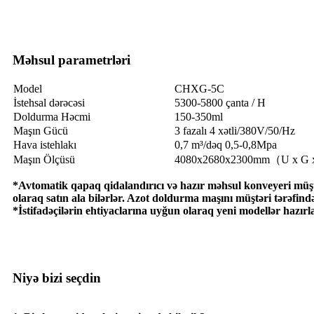
Məhsul parametrləri
Model
CHXG-5C
İstehsal dərəcəsi
5300-5800 çanta / H
Doldurma Həcmi
150-350ml
Maşın Gücü
3 fazalı 4 xətli/380V/50/Hz
Hava istehlakı
0,7 m³/dəq 0,5-0,8Mpa
Maşın Ölçüsü
4080x2680x2300mm（U x G
*Avtomatik qapaq qidalandırıcı və hazır məhsul konveyeri müştə
olaraq satın ala bilərlər. Azot doldurma maşını müştəri tərəfində
*İstifadəçilərin ehtiyaclarına uyğun olaraq yeni modellər hazırla
Niyə bizi seçdin