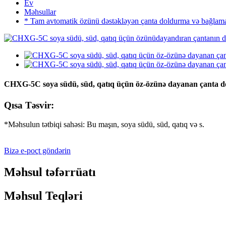
Ev
Məhsullar
* Tam avtomatik özünü dəstəkləyən çanta doldurma və bağlama
CHXG-5C soya südü, süd, qatıq üçün öz-özünə dayanan çanta 
Qısa Təsvir:
*Məhsulun tətbiqi sahəsi: Bu maşın, soya südü, süd, qatıq və s.
Bizə e-poçt göndərin
Məhsul təfərrüatı
Məhsul Teqləri