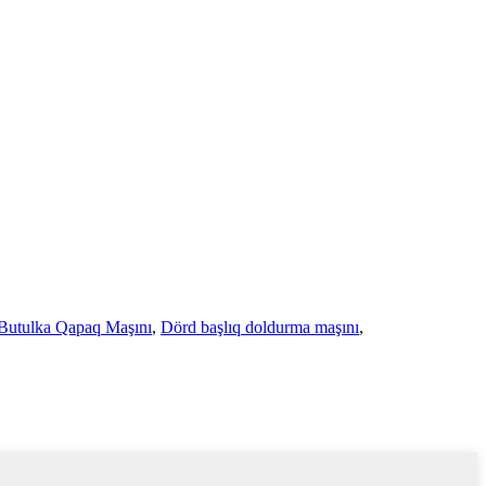
Butulka Qapaq Maşını
,
Dörd başlıq doldurma maşını
,