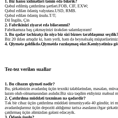
1. Biz hansı xidmətləri təmin edə bilərik?
Qəbul edilmiş çatdırılma şərtləri.FOB, CIF, EXW;
Qəbul edilən ödəniş valyutası.USD, RMB.
Qəbul edilən ödəniş üsulu.T/T;
Dil İngilis, Çin
2. Fabrikinizi ziyarət edə bilərəmmi?
Fabrikamıza baş çəkməyinizi ürəkdən salamlayıram!
3. Bu qədər təchizatçı ilə niyə biz sizi biznes tərəfdaşımız seçdik
Biz 20 ildən artıqdır ki, həm yerli, həm də beynəlxalq müştərilərimizl
4. Qiymətə gəldikdə.Qiymətdə razılaşmaq olar.Kəmiyyətinizə görə
Tez-tez verilən suallar
1. Bu cihazın qiyməti nədir?
Bu, şirkətinizin avadanlıq üçün texniki tələblərindən, məsələn, müvaf
lazım olub-olmamasından asılıdır.Biz sizə təqdim etdiyiniz məhsul mə
2. Çatdırılma müddəti təxminən nə qədərdir?
Tək bir cihaz üçün çatdırılma müddəti ümumiyyətlə 40 gündür, iri miqy
avadanlıqlarınız üçün depoziti aldığımız tarixə əsaslanır.Əgər şirkət
çatdırmaq üçün əlimizdən gələni edəcəyik.
3. Ödəniş üsulu?