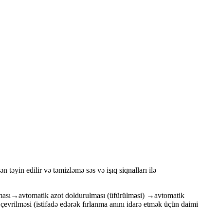
 təyin edilir və təmizləmə səs və işıq siqnalları ilə
ması→avtomatik azot doldurulması (üfürülməsi) →avtomatik
ilməsi (istifadə edərək fırlanma anını idarə etmək üçün daimi