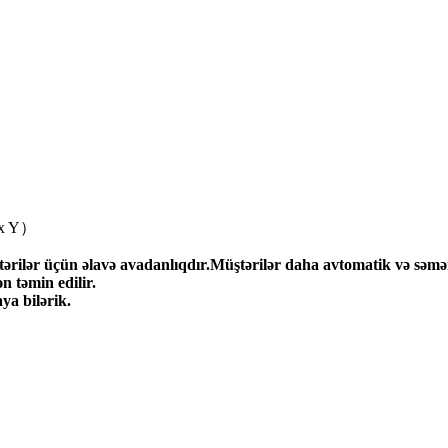
 x Y）
rilər üçün əlavə avadanlıqdır.Müştərilər daha avtomatik və səmərəl
n təmin edilir.
ya bilərik.