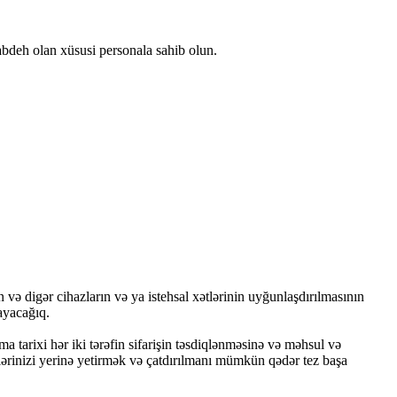
vabdeh olan xüsusi personala sahib olun.
 və digər cihazların və ya istehsal xətlərinin uyğunlaşdırılmasının
ayacağıq.
a tarixi hər iki tərəfin sifarişin təsdiqlənməsinə və məhsul və
əblərinizi yerinə yetirmək və çatdırılmanı mümkün qədər tez başa