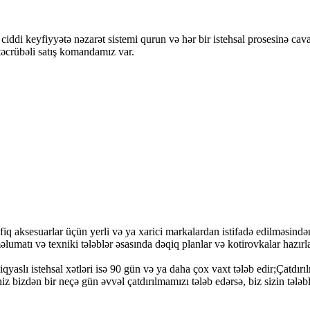
 ciddi keyfiyyətə nəzarət sistemi qurun və hər bir istehsal prosesinə ca
 təcrübəli satış komandamız var.
iq aksesuarlar üçün yerli və ya xarici markalardan istifadə edilməsindən
lumatı və texniki tələblər əsasında dəqiq planlar və kotirovkalar hazırl
aslı istehsal xətləri isə 90 gün və ya daha çox vaxt tələb edir;Çatdırılm
iniz bizdən bir neçə gün əvvəl çatdırılmamızı tələb edərsə, biz sizin təl