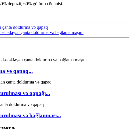
r.40% depozit, 60% götürmə ödənişi.
 çanta doldurma və qapaq
stəkləyən çanta doldurma və bağlama maşını
a və qapaq...
rulması və qapağı...
rulması və bağlanması...
ryera