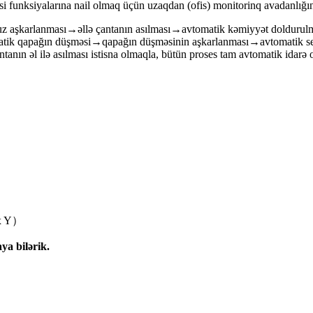
məsi funksiyalarına nail olmaq üçün uzaqdan (ofis) monitorinq avadanlığı
uz aşkarlanması→əllə çantanın asılması→avtomatik kəmiyyət doldurul
tik qapağın düşməsi→qapağın düşməsinin aşkarlanması→avtomatik servo
anın əl ilə asılması istisna olmaqla, bütün proses tam avtomatik idarə 
x Y）
ya bilərik.