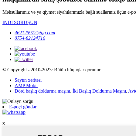
Məhsullarımız və ya qiymət siyahılarımızla bağlı suallarınız üçün e-p
İNDİ SORUŞUN
462125972@qq.com
0754-82124716
© Copyright - 2010-2023: Bütün hüquqlar qorunur.
Saytın xəritəsi
AMP Mobil
Dörd başlıq doldurma maşını
,
İki Başlıq Doldurma Maşını
,
Avt
E-poçt göndər
x