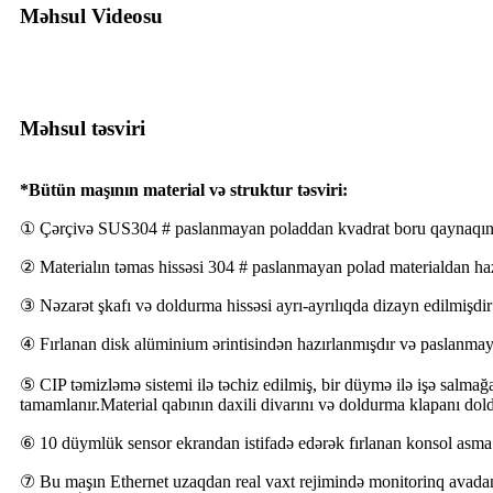
Məhsul Videosu
Məhsul təsviri
*Bütün maşının material və struktur təsviri:
① Çərçivə SUS304 # paslanmayan poladdan kvadrat boru qaynaqını
② Materialın təmas hissəsi 304 # paslanmayan polad materialdan haz
③ Nəzarət şkafı və doldurma hissəsi ayrı-ayrılıqda dizayn edilmişdir
④ Fırlanan disk alüminium ərintisindən hazırlanmışdır və paslanm
⑤ CIP təmizləmə sistemi ilə təchiz edilmiş, bir düymə ilə işə salmağa 
tamamlanır.Material qabının daxili divarını və doldurma klapanı do
⑥ 10 düymlük sensor ekrandan istifadə edərək fırlanan konsol asma ek
⑦ Bu maşın Ethernet uzaqdan real vaxt rejimində monitorinq avadanlığ