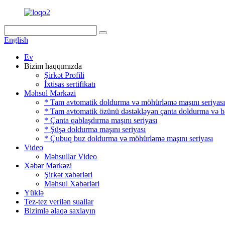
English
Ev
Bizim haqqımızda
Şirkət Profili
İxtisas sertifikatı
Məhsul Mərkəzi
* Tam avtomatik doldurma və möhürləmə maşını seriyası
* Tam avtomatik özünü dəstəkləyən çanta doldurma və b
* Çanta qablaşdırma maşını seriyası
* Şüşə doldurma maşını seriyası
* Çubuq buz doldurma və möhürləmə maşını seriyası
Video
Məhsullar Video
Xəbər Mərkəzi
Şirkət xəbərləri
Məhsul Xəbərləri
Yüklə
Tez-tez verilən suallar
Bizimlə əlaqə saxlayın