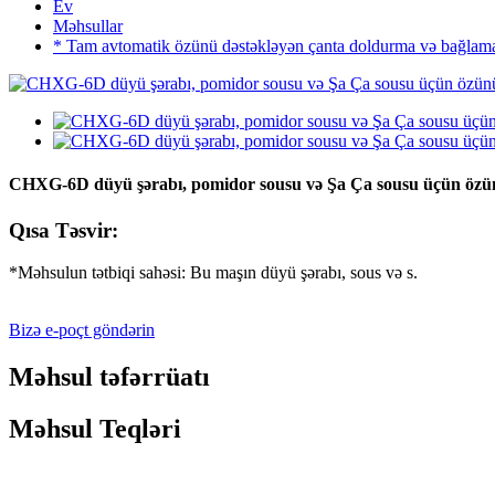
Ev
Məhsullar
* Tam avtomatik özünü dəstəkləyən çanta doldurma və bağlama
CHXG-6D düyü şərabı, pomidor sousu və Şa Ça sousu üçün özün
Qısa Təsvir:
*Məhsulun tətbiqi sahəsi: Bu maşın düyü şərabı, sous və s.
Bizə e-poçt göndərin
Məhsul təfərrüatı
Məhsul Teqləri