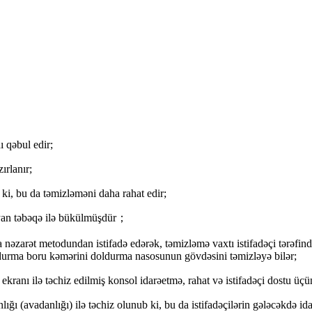
 qəbul edir;
ırlanır;
 ki, bu da təmizləməni daha rahat edir;
ayan təbəqə ilə bükülmüşdür；
nəzarət metodundan istifadə edərək, təmizləmə vaxtı istifadəçi tərəfindən
ldurma boru kəmərini doldurma nasosunun gövdəsini təmizləyə bilər;
ranı ilə təchiz edilmiş konsol idarəetmə, rahat və istifadəçi dostu üçün
ı (avadanlığı) ilə təchiz olunub ki, bu da istifadəçilərin gələcəkdə ida