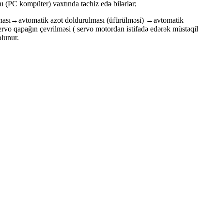
nı (PC kompüter) vaxtında təchiz edə bilərlər;
ması→avtomatik azot doldurulması (üfürülməsi) →avtomatik
 qapağın çevrilməsi ( servo motordan istifadə edərək müstəqil
olunur.