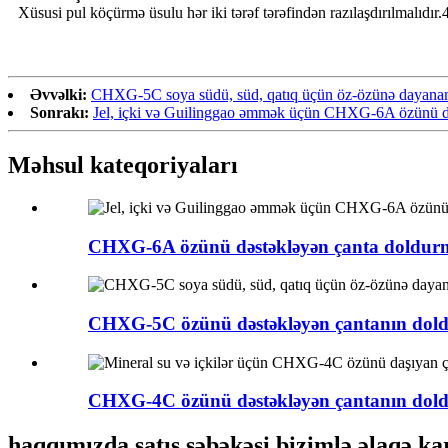
Xüsusi pul köçürmə üsulu hər iki tərəf tərəfindən razılaşdırılmalıdı
Əvvəlki:
CHXG-5C soya südü, süd, qatıq üçün öz-özünə dayanan
Sonrakı:
Jel, içki və Guilinggao əmmək üçün CHXG-6A özünü də
Məhsul kateqoriyaları
CHXG-6A özünü dəstəkləyən çanta doldurm
CHXG-5C özünü dəstəkləyən çantanın doldu
CHXG-4C özünü dəstəkləyən çantanın doldu
haqqımızda satış şəbəkəsi bizimlə əlaqə ka