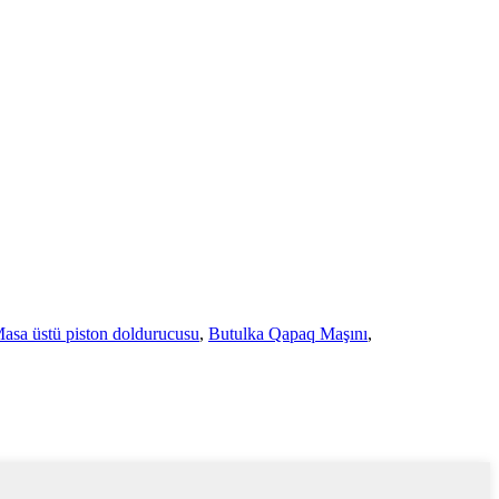
asa üstü piston doldurucusu
,
Butulka Qapaq Maşını
,