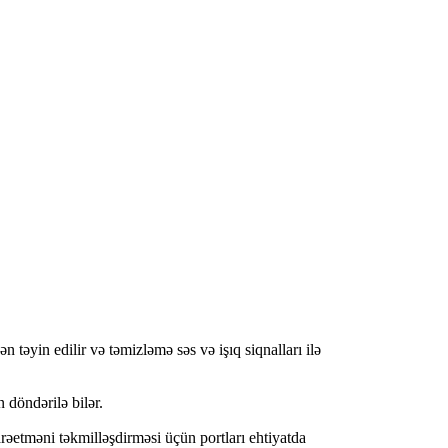
 təyin edilir və təmizləmə səs və işıq siqnalları ilə
 döndərilə bilər.
rəetməni təkmilləşdirməsi üçün portları ehtiyatda