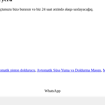
oçtunuzu bizə buraxın və biz 24 saat ərzində əlaqə saxlayacağıq.
omatik piston doldurucu
,
Avtomatik Şüşə Yuma və Doldurma Maşını
,
M
WhatsApp