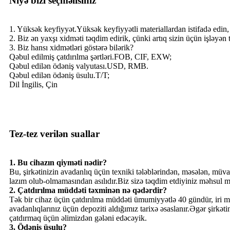
Niyə bizi seçməlisiniz
1. Yüksək keyfiyyət.Yüksək keyfiyyətli materiallardan istifadə edin,
2. Biz ən yaxşı xidməti təqdim edirik, çünki artıq sizin üçün işləyən
3. Biz hansı xidmətləri göstərə bilərik?
Qəbul edilmiş çatdırılma şərtləri.FOB, CIF, EXW;
Qəbul edilən ödəniş valyutası.USD, RMB.
Qəbul edilən ödəniş üsulu.T/T;
Dil İngilis, Çin
Tez-tez verilən suallar
1. Bu cihazın qiyməti nədir?
Bu, şirkətinizin avadanlıq üçün texniki tələblərindən, məsələn, müvaf
lazım olub-olmamasından asılıdır.Biz sizə təqdim etdiyiniz məhsul mə
2. Çatdırılma müddəti təxminən nə qədərdir?
Tək bir cihaz üçün çatdırılma müddəti ümumiyyətlə 40 gündür, iri miqy
avadanlıqlarınız üçün depoziti aldığımız tarixə əsaslanır.Əgər şirkət
çatdırmaq üçün əlimizdən gələni edəcəyik.
3. Ödəniş üsulu?