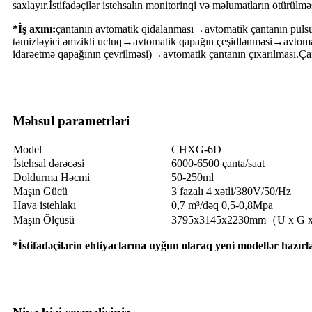
saxlayır.İstifadəçilər istehsalın monitorinqi və məlumatların ötürül
*İş axını:
çantanın avtomatik qidalanması→avtomatik çantanın puls
təmizləyici əmzikli ucluq→avtomatik qapağın çeşidlənməsi→avtoma
idarəetmə qapağının çevrilməsi)→avtomatik çantanın çıxarılması.Çant
Məhsul parametrləri
Model
CHXG-6D
İstehsal dərəcəsi
6000-6500 çanta/saat
Doldurma Həcmi
50-250ml
Maşın Gücü
3 fazalı 4 xətli/380V/50/Hz
Hava istehlakı
0,7 m³/dəq 0,5-0,8Mpa
Maşın Ölçüsü
3795x3145x2230mm（U x G 
*İstifadəçilərin ehtiyaclarına uyğun olaraq yeni modellər hazırla